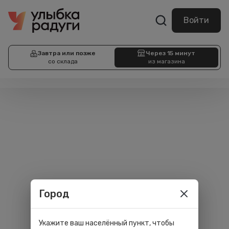
Войти
Завтра или позже
Через 15 минут
со склада
из магазина
Город
Укажите ваш населённый пункт, чтобы