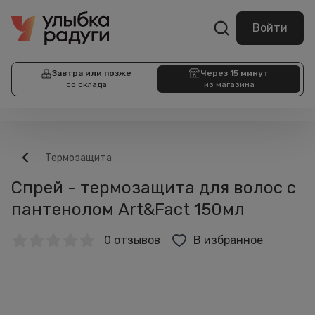
Войти
Завтра или позже
Через 15 минут
со склада
из магазина
Термозащита
Спрей - термозащита для волос с
пантенолом Art&Fact 150мл
0 отзывов
В избранное