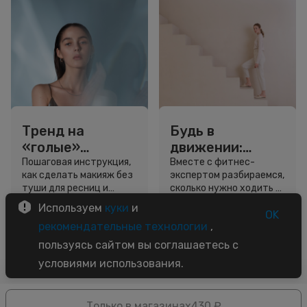
Тренд на
Будь в
«голые»
движении:
ресницы: как
сколько нужно
Пошаговая инструкция,
Вместе с фитнес-
как сделать макияж без
экспертом разбираемся,
выглядеть
шагов для
туши для ресниц и
сколько нужно ходить и
свежо, не
красоты и
звёздный образ для
как легко добавить
Используем
куки
и
используя тушь
здоровья
вдохновения.
движение в жизнь.
OK
3 минуты
5 минут
рекомендательные технологии
,
Советы
Советы
пользуясь сайтом вы соглашаетесь с
условиями использования.
Только в магазинах
430 ₽