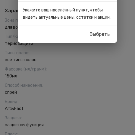
Укажите ваш населённый пункт, чтобы
Характеристики
видеть актуальные цены, остатки и акции.
Зона применения
:
для волос
Выбрать
Тип/Консистенция
:
термозащита
Типы волос
:
все типы волос
Фасовка (мл/грамм)
:
150мл
Способ нанесения
:
спрей
Бренд
:
Art&Fact
Защита
:
защитная функция
Блеск
: