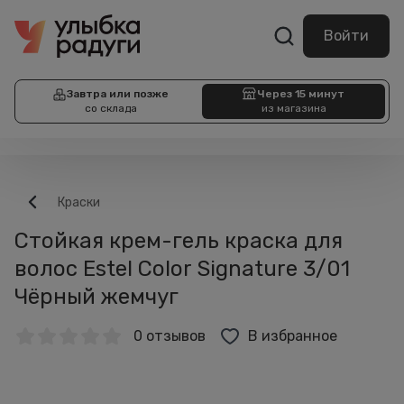
Войти
Завтра или позже
Через 15 минут
со склада
из магазина
Краски
Стойкая крем-гель краска для
волос Estel Color Signature 3/01
Чёрный жемчуг
0 отзывов
В избранное