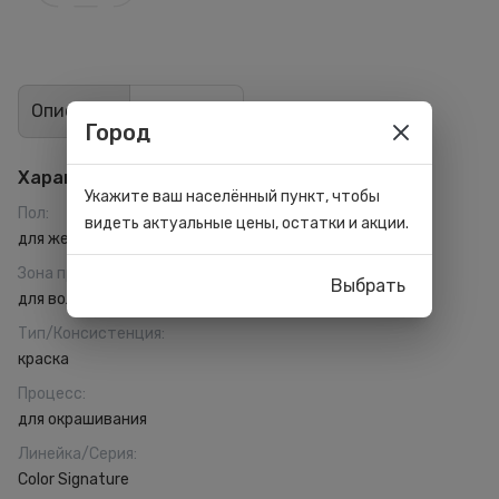
Описание
Отзывы
0
Город
Характеристики
Укажите ваш населённый пункт, чтобы
Пол
:
видеть актуальные цены, остатки и акции.
для женщин
Зона применения
:
Выбрать
для волос
Тип/Консистенция
:
краска
Процесс
:
для окрашивания
Линейка/Серия
:
Color Signature