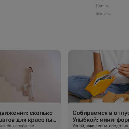
Длина
:
Высота
:
движении: сколько
Собираемся в отпус
шагов для красоты
Улыбкой: мини-фо
вья
для путешествий
фитнес-экспертом
Узнай, какие мини-средства