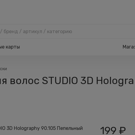
ые карты
Мага
ски
ля волос STUDIO 3D Hologr
199
₽