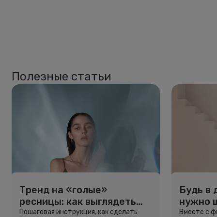
Полезные статьи
Тренд на «голые»
Будь в 
ресницы: как выглядеть
нужно 
свежо, не используя тушь
и здоро
Пошаговая инструкция, как сделать
Вместе с 