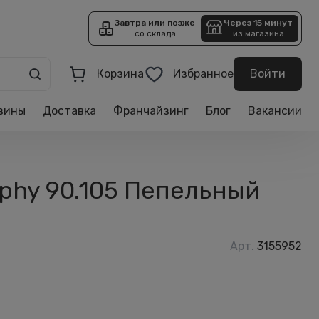
Завтра или позже
Через 15 минут
со склада
из магазина
Корзина
Избранное
Войти
зины
Доставка
Франчайзинг
Блог
Вакансии
aphy 90.105 Пепельный
Арт.
3155952