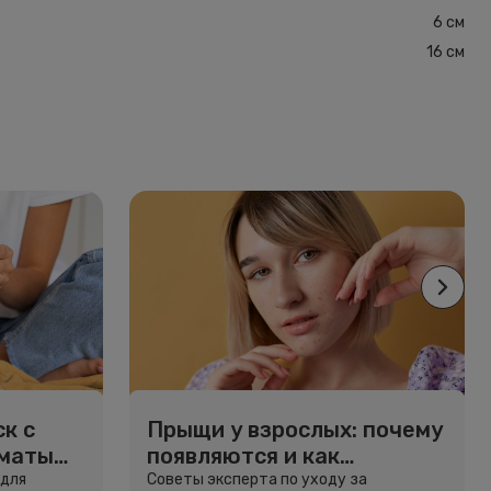
6 см
16 см
к с
Прыщи у взрослых: почему
рматы
появляются и как
избавиться
 для
Советы эксперта по уходу за