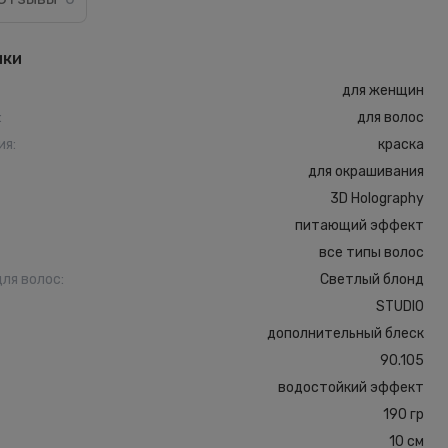
ики
для женщин
:
для волос
ия
:
краска
для окрашивания
3D Holography
питающий эффект
все типы волос
для волос
:
Светлый блонд
STUDIO
дополнительный блеск
90.105
водостойкий эффект
190 гр
10 см