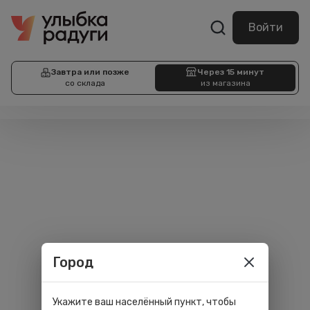
Войти
Завтра или позже
Через 15 минут
со склада
из магазина
Город
Укажите ваш населённый пункт, чтобы