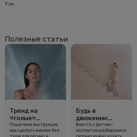
9 см
Полезные статьи
Тренд на
Будь в
«голые»
движении:
ресницы: как
сколько нужно
Пошаговая инструкция,
Вместе с фитнес-
как сделать макияж без
экспертом разбираемся,
выглядеть
шагов для
туши для ресниц и
сколько нужно ходить и