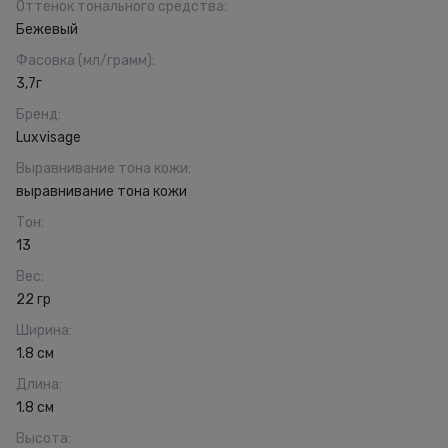
Оттенок тонального средства
:
Бежевый
Фасовка (мл/грамм)
:
3,7г
Бренд
:
Luxvisage
Выравнивание тона кожи
:
выравнивание тона кожи
Тон
:
13
Вес
:
22 гр
Ширина
:
1.8 см
Длина
:
1.8 см
Высота
: