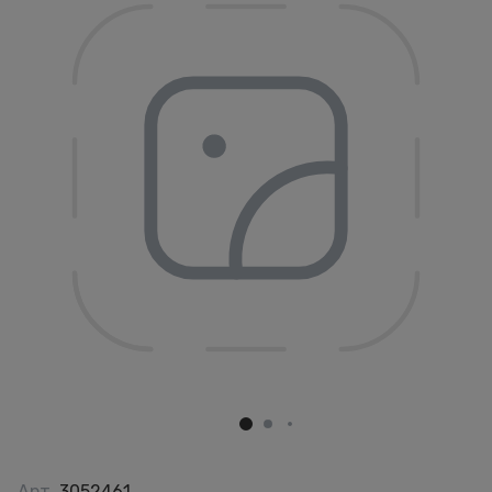
Арт.
3052461