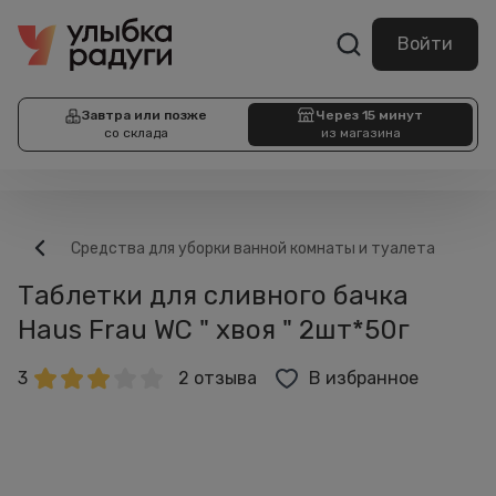
Войти
Завтра или позже
Через 15 минут
со склада
из магазина
Средства для уборки ванной комнаты и туалета
Таблетки для сливного бачка
Haus Frau WC " хвоя " 2шт*50г
3
2 отзыва
В избранное