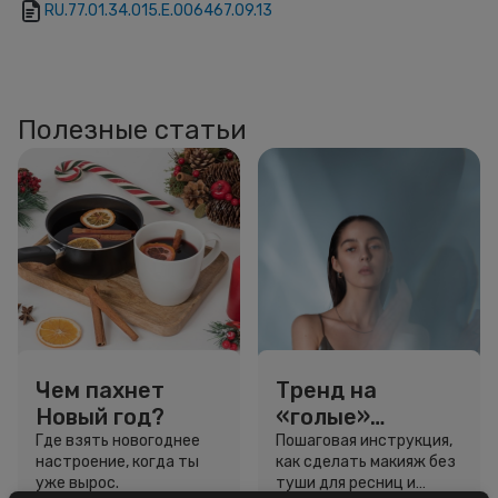
RU.77.01.34.015.Е.006467.09.13
Полезные статьи
Чем пахнет
Тренд на
Новый год?
«голые»
ресницы: как
Где взять новогоднее
Пошаговая инструкция,
настроение, когда ты
как сделать макияж без
выглядеть
уже вырос.
туши для ресниц и
свежо, не