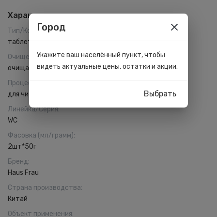
Характеристики
Город
Тип/Консистенция
:
таблетки
Укажите ваш населённый пункт, чтобы
Очищение
:
видеть актуальные цены, остатки и акции.
очищающий эффект
Процесс
:
Выбрать
для чистки
Линейка/Серия
:
WC
Фасовка (мл/грамм)
:
2шт*50г
Бренд
:
Haus Frau
Страна производства
:
Китай
Объект применения
: