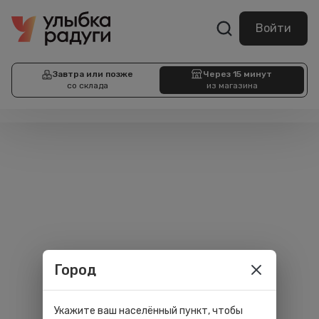
Войти
Завтра или позже
Через 15 минут
со склада
из магазина
Город
Укажите ваш населённый пункт, чтобы