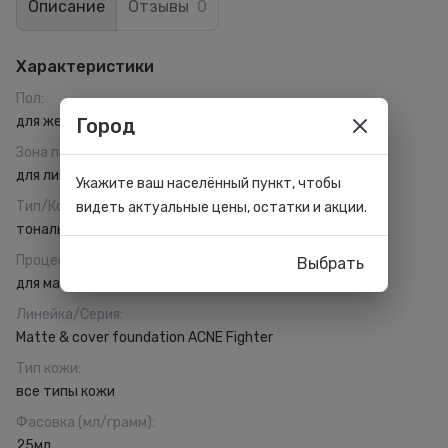
Описание
Отзывы
0
Характеристики
Пол
:
для женщин
Город
Зона применения
:
для лица
Укажите ваш населённый пункт, чтобы
Тип/Консистенция
:
видеть актуальные цены, остатки и акции.
тональный крем
Процесс
:
Выбрать
для макияжа
Линейка/Серия
:
Matte & cover foundation ACNE Fighter
Тип кожи
:
все типы кожи
Фасовка (мл/грамм)
:
25мл