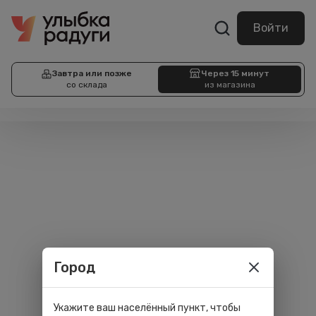
Войти
Завтра или позже
Через 15 минут
со склада
из магазина
Город
Укажите ваш населённый пункт, чтобы