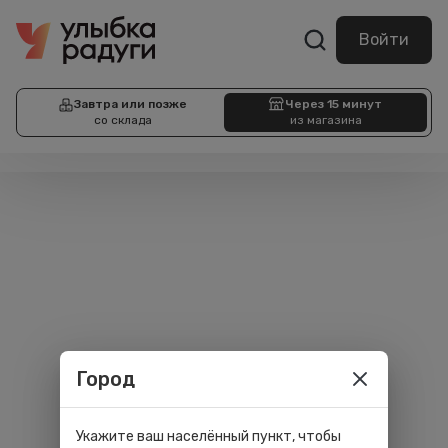
Войти
Завтра или позже
Через 15 минут
со склада
из магазина
Город
Укажите ваш населённый пункт, чтобы