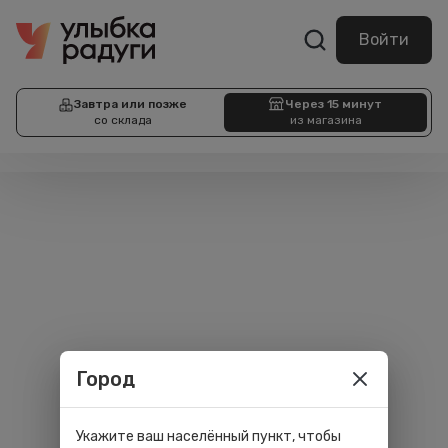
Войти
Завтра или позже
Через 15 минут
со склада
из магазина
Город
Укажите ваш населённый пункт, чтобы