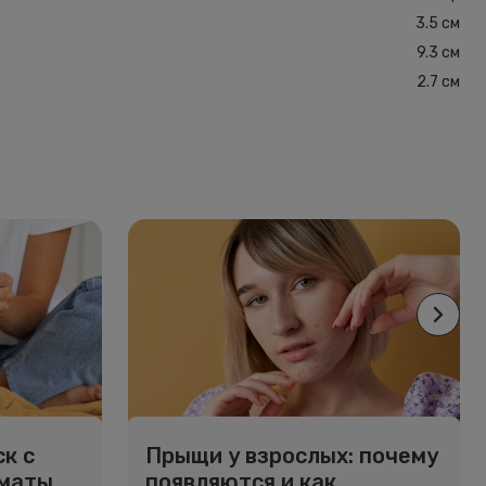
3.5 см
9.3 см
2.7 см
к с
Прыщи у взрослых: почему
рматы
появляются и как