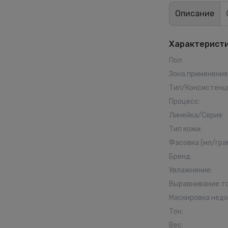
Описание
Характерист
Пол
:
Зона применения
Тип/Консистенц
Процесс
:
Линейка/Серия
:
Тип кожи
:
Фасовка (мл/гра
Бренд
:
Увлажнение
:
Выравнивание т
Маскировка нед
Тон
:
Вес
: