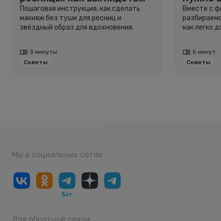
свежо, не используя тушь
и здоро
Пошаговая инструкция, как сделать
Вместе с 
макияж без туши для ресниц и
разбираемс
звёздный образ для вдохновения.
как легко 
3 минуты
5 минут
Советы
Советы
Мы в социальных сетях
Для обратной связи