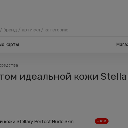
ые карты
Мага
средства
ом идеальной кожи Stellar
-30%