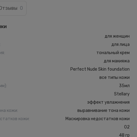
Отзывы
0
ики
для женщин
:
для лица
ия
:
тональный крем
для макияжа
Perfect Nude Skin foundation
все типы кожи
мм)
:
35мл
Stellary
эффект увлажнения
она кожи
:
выравнивание тона кожи
остатков кожи
:
Маскировка недостатков кожи
02
48 гр