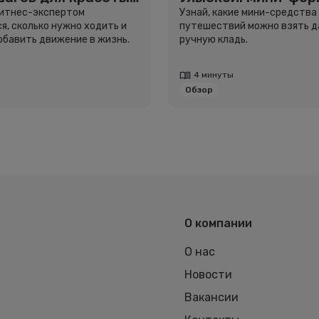
вья
для путешествий
фитнес-экспертом
Узнай, какие мини-средства
я, сколько нужно ходить и
путешествий можно взять д
добавить движение в жизнь.
ручную кладь.
4 минуты
Обзор
О компании
О нас
Новости
Вакансии