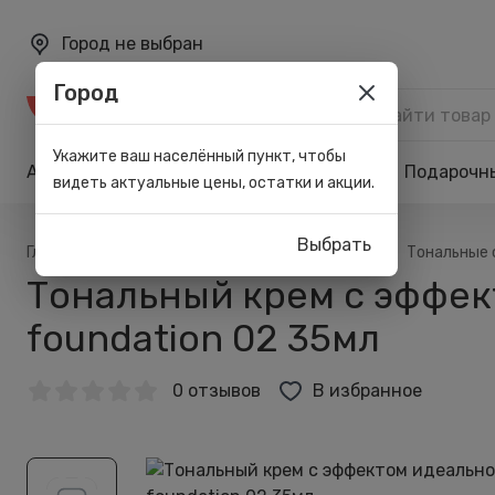
Город не выбран
Город
Каталог
Укажите ваш населённый пункт, чтобы
Акции
Бренды
Карта лояльности
Подарочн
видеть актуальные цены, остатки и акции.
Выбрать
/
/
/
/
Главная
Каталог
Макияж
Для лица
Тональные 
Тональный крем с эффект
foundation 02 35мл
0 отзывов
В избранное