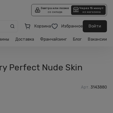
Завтра или позже
Через 15 минут
со склада
из магазина
Корзина
Избранное
Войти
зины
Доставка
Франчайзинг
Блог
Вакансии
y Perfect Nude Skin
Арт.
3143880