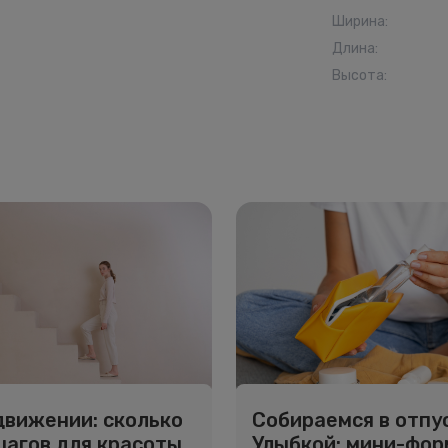
Ширина
:
Длина
:
Высота
:
движении: сколько
Собираемся в отпус
шагов для красоты
Улыбкой: мини-фо