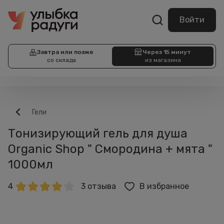
Войти
Завтра или позже
Через 15 минут
со склада
из магазина
Гели
Тонизирующий гель для душа
Organic Shop " Смородина + мята "
1000мл
4
3 отзыва
В избранное