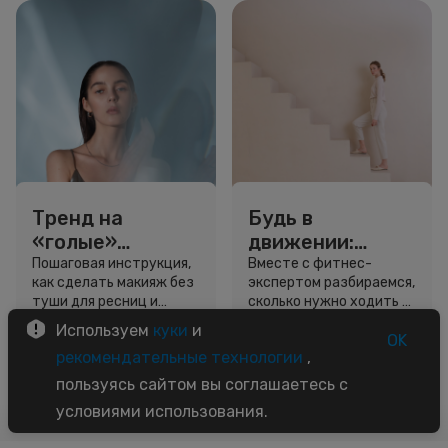
Тренд на
Будь в
«голые»
движении:
ресницы: как
сколько нужно
Пошаговая инструкция,
Вместе с фитнес-
как сделать макияж без
экспертом разбираемся,
выглядеть
шагов для
туши для ресниц и
сколько нужно ходить и
свежо, не
красоты и
звёздный образ для
как легко добавить
Используем
куки
и
используя тушь
здоровья
вдохновения.
движение в жизнь.
OK
3 минуты
5 минут
рекомендательные технологии
,
Советы
Советы
пользуясь сайтом вы соглашаетесь с
условиями использования.