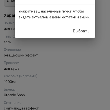
Описание
Отзывы
3
Укажите ваш населённый пункт, чтобы
Характеристики
видеть актуальные цены, остатки и акции.
Зона применения
:
для тела
Выбрать
Тип/Консистенция
:
гель
Очищение
:
очищающий эффект
Процесс
:
для душа
Фасовка (мл/грамм)
:
1000мл
Бренд
:
Organic Shop
Смягчение
:
смягчающий эффект