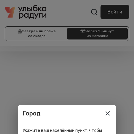
Войти
Завтра или позже
Через 15 минут
со склада
из магазина
Город
Укажите ваш населённый пункт, чтобы