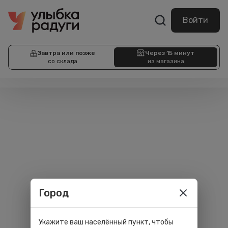
Войти
Завтра или позже
Через 15 минут
со склада
из магазина
Город
Укажите ваш населённый пункт, чтобы