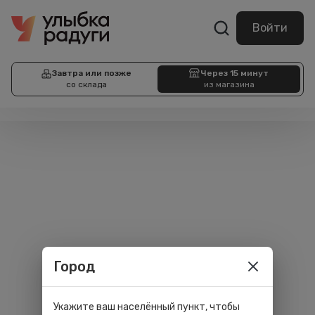
Войти
Завтра или позже
Через 15 минут
со склада
из магазина
Город
Укажите ваш населённый пункт, чтобы