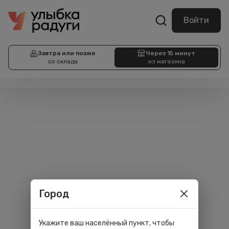
Войти
Завтра или позже
Через 15 минут
со склада
из магазина
Город
Укажите ваш населённый пункт, чтобы