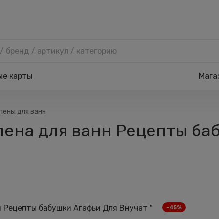
ые карты
Мага
 пены для ванн
ена для ванн Рецепты ба
-45%