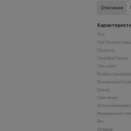
Описание
Характерист
Пол
:
Тип/Консистенц
Процесс
:
Линейка/Серия
:
Тип кожи
:
Возрастные рек
Фасовка (мл/гра
Бренд
:
Смягчение
:
Успокаивающий
Медицинские по
Вес
:
Ширина
: