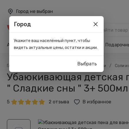
Город не выбран
Город
Каталог
Укажите ваш населённый пункт, чтобы
Акции
Бренды
Карта лояльности
Подарочн
видеть актуальные цены, остатки и акции.
Выбрать
/
/
/
/
Главная
Каталог
Тело
Для душа и бани
Соли и
Убаюкивающая детская п
" Сладкие сны " 3+ 500мл
5
2 отзыва
В избранное