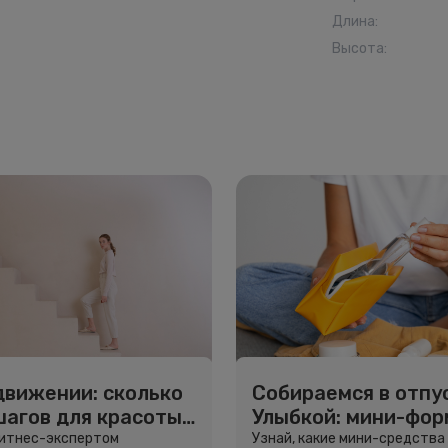
Длина
:
Высота
:
движении: сколько
Собираемся в отпус
шагов для красоты
Улыбкой: мини-фо
вья
для путешествий
фитнес-экспертом
Узнай, какие мини-средства