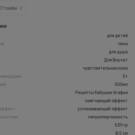
Отзывы
2
ики
для детей
ия
:
пена
для душа
Для Внучат
чувствительная кожа
омендации
:
3+
мм)
:
500мл
Рецепты бабушки Агафьи
смягчающий эффект
 эффект
:
успокаивающий эффект
казатели
:
гипоаллергенность
539 гр
8.5 см