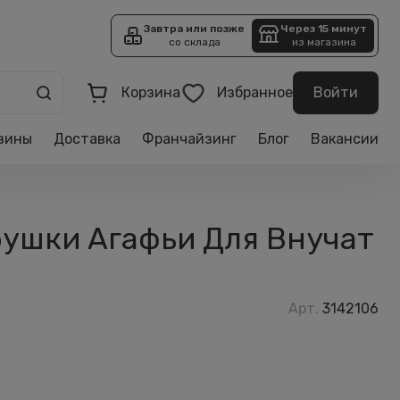
Завтра или позже
Через 15 минут
со склада
из магазина
Корзина
Избранное
Войти
зины
Доставка
Франчайзинг
Блог
Вакансии
бушки Агафьи Для Внучат
Арт.
3142106