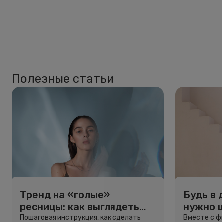
Полезные статьи
Тренд на «голые»
Будь в 
ресницы: как выглядеть
нужно 
свежо, не используя тушь
и здоро
Пошаговая инструкция, как сделать
Вместе с 