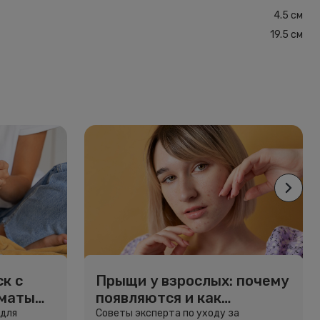
4.5 см
19.5 см
к с
Прыщи у взрослых: почему
рматы
появляются и как
избавиться
 для
Советы эксперта по уходу за