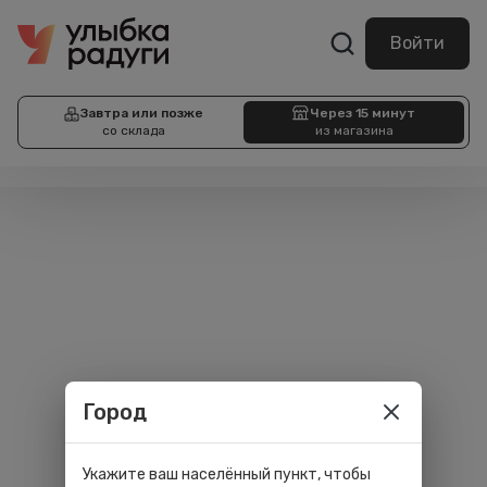
Войти
Завтра или позже
Через 15 минут
со склада
из магазина
Город
Укажите ваш населённый пункт, чтобы