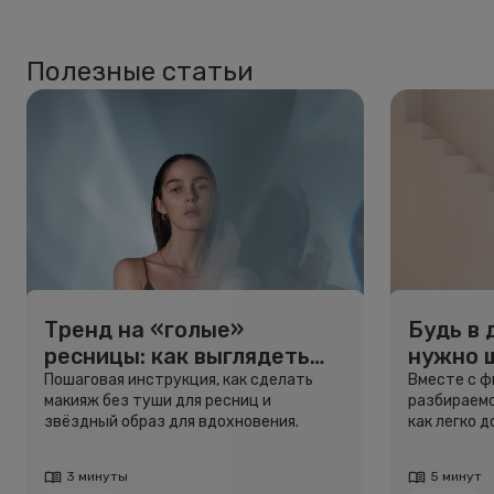
Полезные статьи
Тренд на «голые»
Будь в 
ресницы: как выглядеть
нужно 
свежо, не используя тушь
и здоро
Пошаговая инструкция, как сделать
Вместе с 
макияж без туши для ресниц и
разбираемс
звёздный образ для вдохновения.
как легко 
3 минуты
5 минут