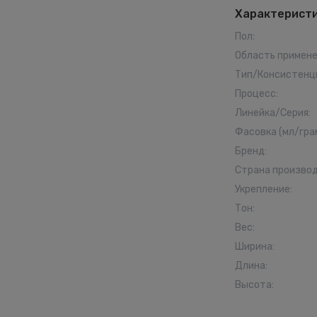
Характерист
Пол
:
Область примен
Тип/Консистенц
Процесс
:
Линейка/Серия
:
Фасовка (мл/гра
Бренд
:
Страна произво
Укрепление
:
Тон
:
Вес
:
Ширина
:
Длина
:
Высота
: