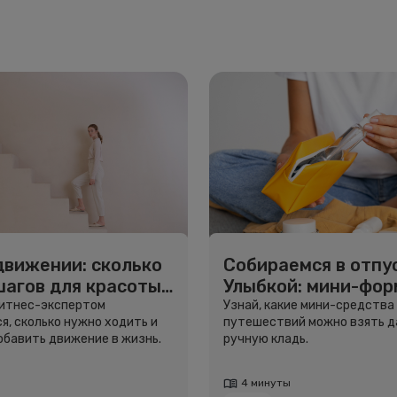
движении: сколько
Собираемся в отпус
шагов для красоты
Улыбкой: мини-фо
вья
для путешествий
фитнес-экспертом
Узнай, какие мини-средства
я, сколько нужно ходить и
путешествий можно взять д
добавить движение в жизнь.
ручную кладь.
4 минуты