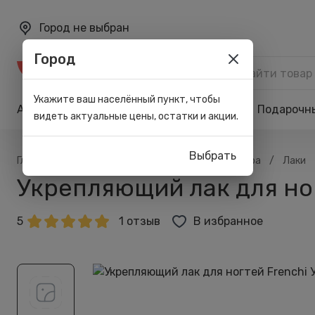
Город не выбран
Город
Каталог
Укажите ваш населённый пункт, чтобы
Акции
Бренды
Карта лояльности
Подарочн
видеть актуальные цены, остатки и акции.
Выбрать
/
/
/
/
Главная
Каталог
Макияж
Для маникюра
Лаки
Укрепляющий лак для ногт
5
1 отзыв
В избранное