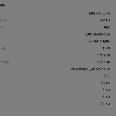
ики
для женщин
ения
:
ногти
ия
:
лак
для маникюра
Умная эмаль
мм)
:
11мл
Frenchi
дства
:
Россия
укрепляющий эффект
377
52 гр
3 см
3 см
7.8 см