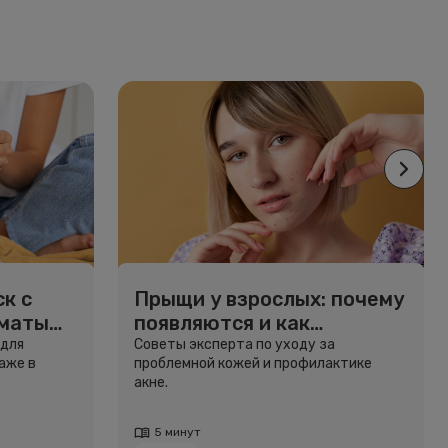
к с
Прыщи у взрослых: почему
рматы
появляются и как
избавиться
 для
Советы эксперта по уходу за
аже в
проблемной кожей и профилактике
акне.
5 минут