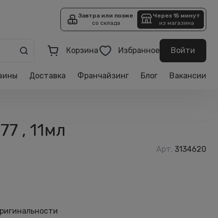
Завтра или позже
Через 15 минут
со склада
из магазина
Корзина
Избранное
Войти
зины
Доставка
Франчайзинг
Блог
Вакансии
7 , 11мл
Арт.
3134620
оригинальности