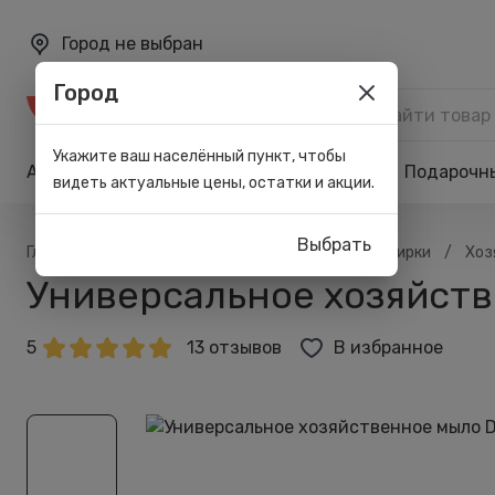
Город не выбран
Город
Каталог
Укажите ваш населённый пункт, чтобы
Акции
Бренды
Карта лояльности
Подарочн
видеть актуальные цены, остатки и акции.
Выбрать
/
/
/
/
Главная
Каталог
Всё для дома
Для стирки
Хоз
Универсальное хозяйстве
5
13 отзывов
В избранное