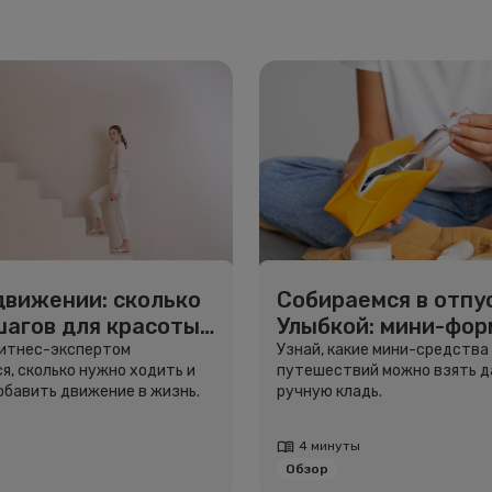
движении: сколько
Собираемся в отпус
шагов для красоты
Улыбкой: мини-фо
вья
для путешествий
фитнес-экспертом
Узнай, какие мини-средства
я, сколько нужно ходить и
путешествий можно взять д
добавить движение в жизнь.
ручную кладь.
4 минуты
Обзор