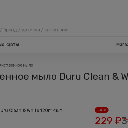
ые карты
Мага
яйственное мыло
нное мыло Duru Clean & Wh
-30%
229
₽
3