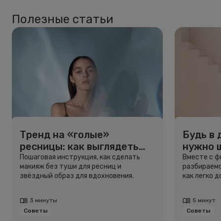
Полезные статьи
Тренд на «голые»
Будь в 
ресницы: как выглядеть
нужно 
свежо, не используя тушь
и здоро
Пошаговая инструкция, как сделать
Вместе с 
макияж без туши для ресниц и
разбираемс
звёздный образ для вдохновения.
как легко 
3 минуты
5 минут
Советы
Советы