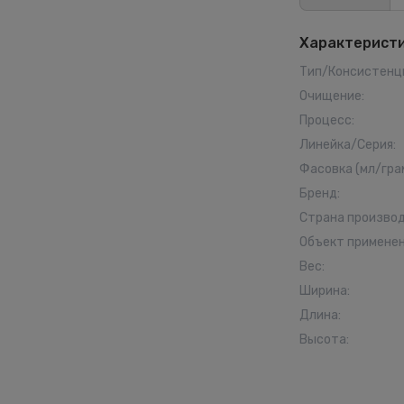
Характерист
Тип/Консистенц
Очищение
:
Процесс
:
Линейка/Серия
:
Фасовка (мл/гра
Бренд
:
Страна произво
Объект примене
Вес
:
Ширина
:
Длина
:
Высота
: