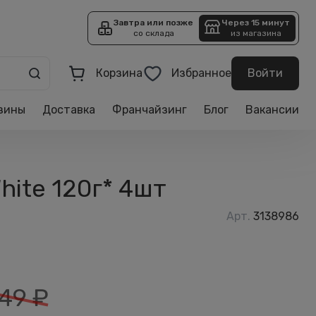
Завтра или позже
Через 15 минут
со склада
из магазина
Корзина
Избранное
Войти
зины
Доставка
Франчайзинг
Блог
Вакансии
ite 120г* 4шт
Арт.
3138986
49
₽