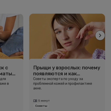
к с
Прыщи у взрослых: почему
рматы
появляются и как
избавиться
 для
Советы эксперта по уходу за
аже в
проблемной кожей и профилактике
акне.
5 минут
Советы