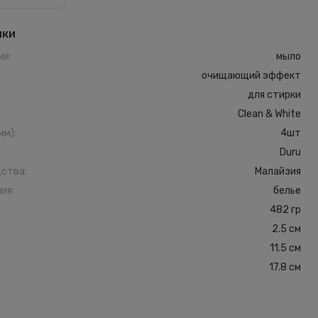
ики
ия
:
мыло
очищающий эффект
для стирки
Clean & White
мм)
:
4шт
Duru
дства
:
Малайзия
ния
:
белье
482 гр
2.5 см
11.5 см
17.8 см