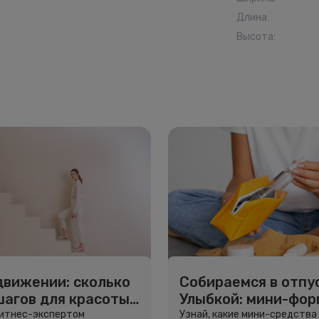
Длина
:
Высота
:
движении: сколько
Собираемся в отпус
шагов для красоты
Улыбкой: мини-фо
вья
для путешествий
фитнес-экспертом
Узнай, какие мини-средства