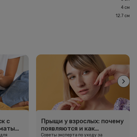
4 см
12.7 см
к с
Прыщи у взрослых: почему
рматы
появляются и как
избавиться
 для
Советы эксперта по уходу за