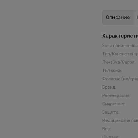
Описание
Характерист
Зона применения
Тип/Консистенц
Линейка/Серия
:
Тип кожи
:
Фасовка (мл/гра
Бренд
:
Регенерация
:
Смягчение
:
Защита
:
Медицинские по
Вес
:
Ширина
: