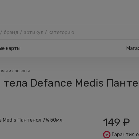
ые карты
Мага
амы и лосьоны
 тела Defance Medis Пант
149
₽
Гарантия 