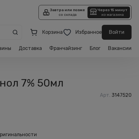
Завтра или позже
Через 15 минут
со склада
из магазина
Корзина
Избранное
Войти
зины
Доставка
Франчайзинг
Блог
Вакансии
енол 7% 50мл
Арт.
3147520
оригинальности