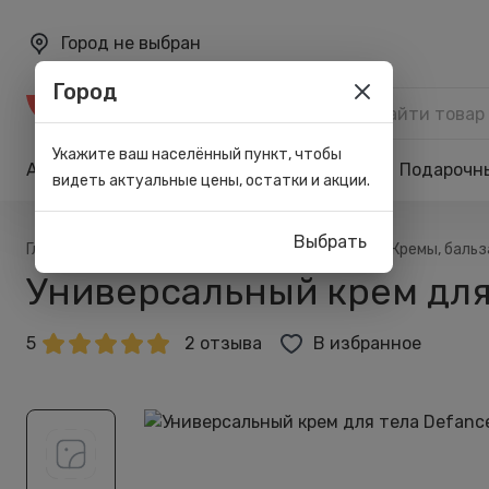
Город не выбран
Город
Каталог
Укажите ваш населённый пункт, чтобы
Акции
Бренды
Карта лояльности
Подарочн
видеть актуальные цены, остатки и акции.
Выбрать
/
/
/
/
Главная
Каталог
Тело
Для ухода
Кремы, бальз
Универсальный крем для
5
2 отзыва
В избранное