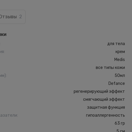
Отзывы
2
ики
:
для тела
ия
:
крем
Medis
все типы кожи
мм)
:
50мл
Defance
регенерирующий эффект
смягчающий эффект
защитная функция
казатели
:
гипоаллергенность
63 гр
5 см