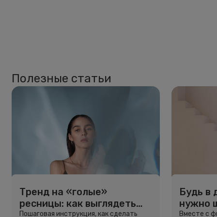
Полезные статьи
Тренд на «голые»
Будь в 
ресницы: как выглядеть
нужно 
свежо, не используя тушь
и здоро
Пошаговая инструкция, как сделать
Вместе с 