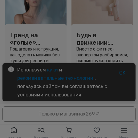
Тренд на
Будь в
«голые»
движении:
ресницы: как
сколько нужно
Пошаговая инструкция,
Вместе с фитнес-
как сделать макияж без
экспертом разбираемся,
выглядеть
шагов для
туши для ресниц и
сколько нужно ходить и
свежо, не
красоты и
звёздный образ для
как легко добавить
Используем
куки
и
используя тушь
здоровья
вдохновения.
движение в жизнь.
OK
3 минуты
5 минут
рекомендательные технологии
,
Советы
Советы
пользуясь сайтом вы соглашаетесь с
условиями использования.
Только в магазинах
269 ₽
Каталог
Корзина
Избранное
Меню
Главная