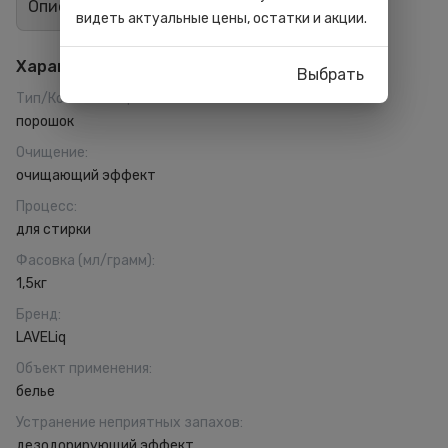
Описание
Отзывы
1
видеть актуальные цены, остатки и акции.
Характеристики
Выбрать
Тип/Консистенция
:
порошок
Очищение
:
очищающий эффект
Процесс
:
для стирки
Фасовка (мл/грамм)
:
1,5кг
Бренд
:
LAVELiq
Объект применения
:
белье
Устранение неприятных запахов
:
дезодорирующий эффект