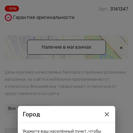
Арт.
3141347
-30%
Гарантия оригинальности
Наличие в магазинах
Цены и размер начисляемых баллов в отдельных розничных
магазинах, на сайте и мобильном приложении могут
отличаться. Внешний вид товара может отличаться от
представленного на сайте.
Все товары бренда
Город
Укажите ваш населённый пункт, чтобы