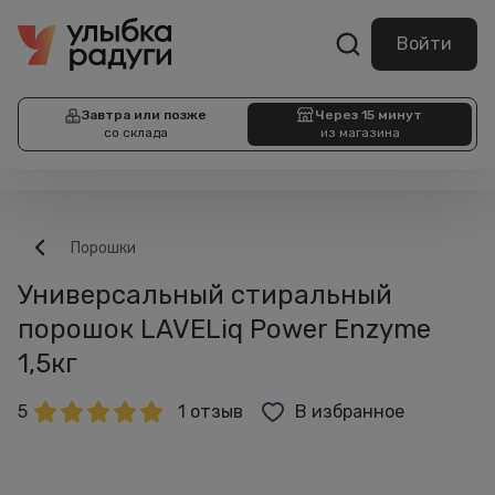
Войти
Завтра или позже
Через 15 минут
со склада
из магазина
Порошки
Универсальный стиральный
порошок LAVELiq Power Enzyme
1,5кг
5
1 отзыв
В избранное