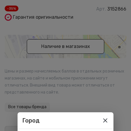
Арт.
3152866
-35%
Гарантия оригинальности
Наличие в магазинах
Цены и размер начисляемых баллов в отдельных розничных
магазинах, на сайте и мобильном приложении могут
отличаться. Внешний вид товара может отличаться от
представленного на сайте.
Все товары бренда
Город