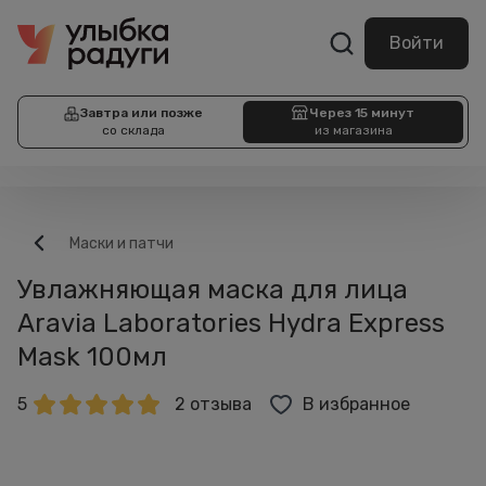
Войти
Завтра или позже
Через 15 минут
со склада
из магазина
Маски и патчи
Увлажняющая маска для лица
Aravia Laboratories Hydra Express
Mask 100мл
5
2 отзыва
В избранное