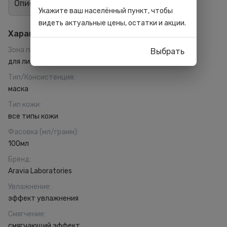
Описание
Отзывы
2
Укажите ваш населённый пункт, чтобы
видеть актуальные цены, остатки и акции.
Характеристики
Зона применения
:
Выбрать
для лица
Тип/Консистенция
:
маска
Тип кожи
:
все типы кожи
Фасовка (мл/грамм)
:
100мл
Бренд
:
Aravia Laboratories
Увлажнение
:
эффект увлажнения
Смягчение
:
смягчающий эффект