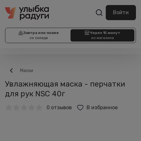
Войти
Завтра или позже
Через 15 минут
со склада
из магазина
Маски
Увлажняющая маска - перчатки
для рук NSC 40г
0 отзывов
В избранное