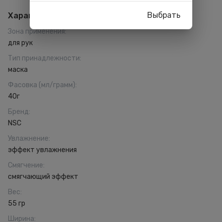
Выбрать
Характеристики
Зона применения
:
для рук
Тип принадлежности
:
маска
Фасовка (мл/грамм)
:
40г
Бренд
:
NSC
Увлажнение
:
эффект увлажнения
Смягчение
:
смягчающий эффект
Вес
:
55 гр
Ширина
: