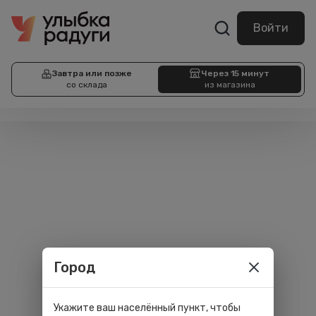
Войти
Завтра или позже
Через 15 минут
со склада
из магазина
Город
Укажите ваш населённый пункт, чтобы