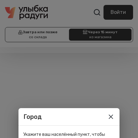
Войти
Завтра или позже
Через 15 минут
со склада
из магазина
Город
Укажите ваш населённый пункт, чтобы