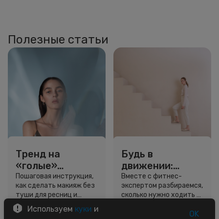
Полезные статьи
Тренд на
Будь в
«голые»
движении:
ресницы: как
сколько нужно
Пошаговая инструкция,
Вместе с фитнес-
как сделать макияж без
экспертом разбираемся,
выглядеть
шагов для
туши для ресниц и
сколько нужно ходить и
свежо, не
красоты и
звёздный образ для
как легко добавить
Используем
куки
и
используя тушь
здоровья
вдохновения.
движение в жизнь.
OK