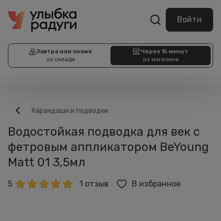
Войти
Завтра или позже
Через 15 минут
со склада
из магазина
Карандаши и подводки
Водостойкая подводка для век с
фетровым аппликатором BeYoung
Matt 01 3,5мл
5
1 отзыв
В избранное