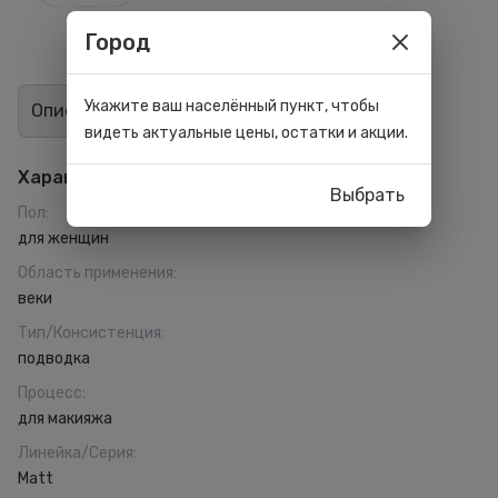
Город
Укажите ваш населённый пункт, чтобы
Описание
Отзывы
1
видеть актуальные цены, остатки и акции.
Характеристики
Выбрать
Пол
:
для женщин
Область применения
:
веки
Тип/Консистенция
:
подводка
Процесс
:
для макияжа
Линейка/Серия
:
Matt