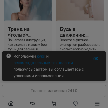
Тренд на
Будь в
«голые»
движении:
ресницы: как
сколько нужно
Пошаговая инструкция,
Вместе с фитнес-
как сделать макияж без
экспертом разбираемся,
выглядеть
шагов для
туши для ресниц и
сколько нужно ходить и
свежо, не
красоты и
звёздный образ для
как легко добавить
Используем
куки
и
используя тушь
здоровья
вдохновения.
движение в жизнь.
OK
3 минуты
5 минут
рекомендательные технологии
,
Советы
Советы
пользуясь сайтом вы соглашаетесь с
условиями использования.
Только в магазинах
241 ₽