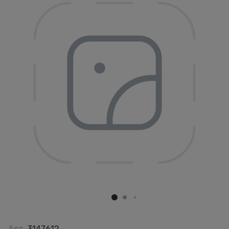
Арт.
3147612