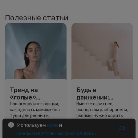
Полезные статьи
Тренд на
Будь в
«голые»
движении:
ресницы: как
сколько нужно
Пошаговая инструкция,
Вместе с фитнес-
как сделать макияж без
экспертом разбираемся,
выглядеть
шагов для
туши для ресниц и
сколько нужно ходить и
свежо, не
красоты и
звёздный образ для
как легко добавить
Используем
куки
и
используя тушь
здоровья
вдохновения.
движение в жизнь.
OK
3 минуты
5 минут
рекомендательные технологии
,
Советы
Советы