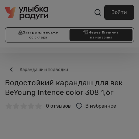
Войти
Завтра или позже
Через 15 минут
со склада
из магазина
Карандаши и подводки
Водостойкий карандаш для век
BeYoung Intence color 308 1,6г
0 отзывов
В избранное