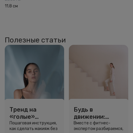
11.8 см
Полезные статьи
Тренд на
Будь в
«голые»
движении:
ресницы: как
сколько нужно
Пошаговая инструкция,
Вместе с фитнес-
как сделать макияж без
экспертом разбираемся,
выглядеть
шагов для