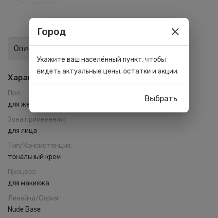
Город
Описание
Отзывы
0
Укажите ваш населённый пункт, чтобы
видеть актуальные цены, остатки и акции.
Характеристики
Пол
:
Выбрать
для женщин
Зона применения
:
для лица
Тип/Консистенция
:
тональный крем
Процесс
:
для макияжа
Линейка/Серия
:
Nude Base