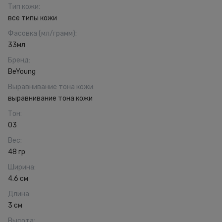
Тип кожи
:
все типы кожи
Фасовка (мл/грамм)
:
33мл
Бренд
:
BeYoung
Выравнивание тона кожи
:
выравнивание тона кожи
Тон
:
03
Вес
:
48 гр
Ширина
:
4.6 см
Длина
:
3 см
Высота
: