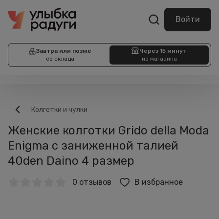
Войти
Завтра или позже
Через 15 минут
со склада
из магазина
Колготки и чулки
Женские колготки Grido della Moda
Enigma с заниженной талией
40den Daino 4 размер
0 отзывов
В избранное