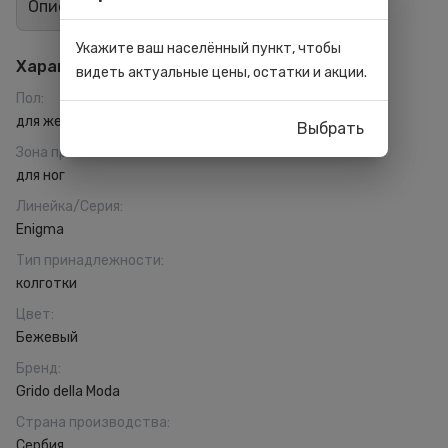
Описание
Отзывы
0
Укажите ваш населённый пункт, чтобы
Характеристики
видеть актуальные цены, остатки и акции.
Пол
:
для женщин
Выбрать
Зона применения
:
для ног
Линейка/Серия
:
Enigma
Тип принадлежности
:
колготки
Цвет
:
Бежевый
Бренд
:
Grido della Moda
Страна производства
:
Сербия