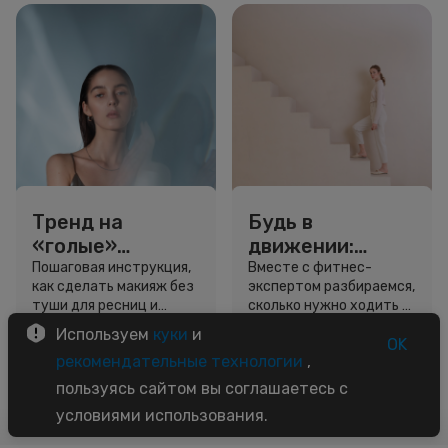
Тренд на
Будь в
«голые»
движении:
ресницы: как
сколько нужно
Пошаговая инструкция,
Вместе с фитнес-
как сделать макияж без
экспертом разбираемся,
выглядеть
шагов для
туши для ресниц и
сколько нужно ходить и
свежо, не
красоты и
звёздный образ для
как легко добавить
Используем
куки
и
используя тушь
здоровья
вдохновения.
движение в жизнь.
OK
3 минуты
5 минут
рекомендательные технологии
,
Советы
Советы
пользуясь сайтом вы соглашаетесь с
условиями использования.