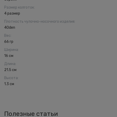
Размер колготок
:
4 размер
Плотность чулочно-носочного изделия
:
40den
Вес
:
66 гр
Ширина
:
16 см
Длина
:
21.5 см
Высота
:
1.3 см
Полезные статьи