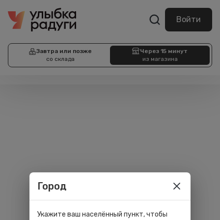
Войти
Завтра или позже
Через 15 минут
со склада
из магазина
Город
Укажите ваш населённый пункт, чтобы