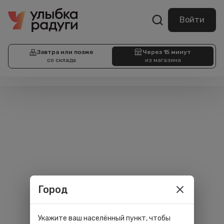
Войти
Завтра или позже
Через 15 минут
со склада
из магазина
Город
Укажите ваш населённый пункт, чтобы