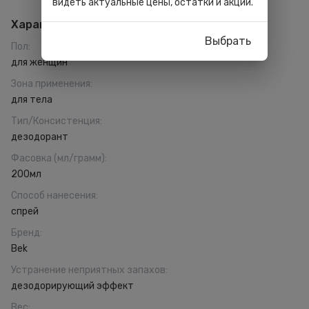
видеть актуальные цены, остатки и акции.
Характеристики
Выбрать
Пол
:
для женщин
Зона применения
:
для тела
Тип/Консистенция
:
дезодорант
Фасовка (мл/грамм)
:
200мл
Способ нанесения
:
спрей
Бренд
:
Bek
Устранение неприятных запахов
:
дезодорирующий эффект
Вес
: