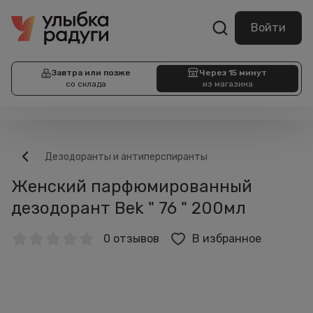
Войти
Завтра или позже
Через 15 минут
со склада
из магазина
Дезодоранты и антиперспиранты
Женский парфюмированный
дезодорант Bek " 76 " 200мл
0 отзывов
В избранное