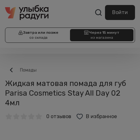
Войти
Завтра или позже
Через 15 минут
со склада
из магазина
Помады
Жидкая матовая помада для губ
Parisa Cosmetics Stay All Day 02
4мл
0 отзывов
В избранное