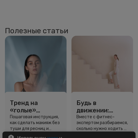
Полезные статьи
Тренд на
Будь в
«голые»
движении:
ресницы: как
сколько нужно
Пошаговая инструкция,
Вместе с фитнес-
как сделать макияж без
экспертом разбираемся,
выглядеть
шагов для
туши для ресниц и
сколько нужно ходить и
свежо, не
красоты и
звёздный образ для
как легко добавить