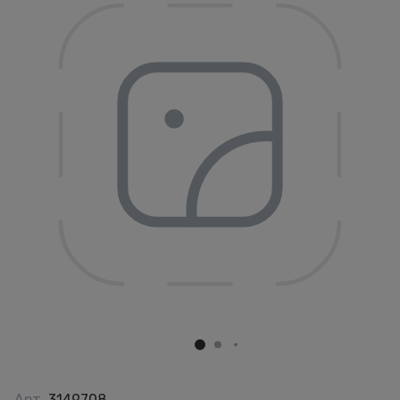
Арт.
3149708