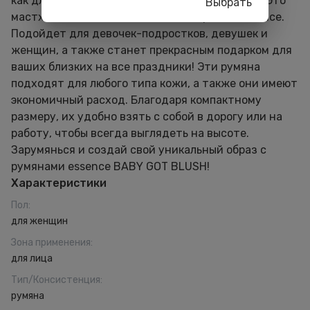
как для дневного, так и для вечернего образа. Это
Выбрать
мастхэв в женской косметичке и в рабочем кейсе.
Подойдет для девочек-подростков, девушек и
женщин, а также станет прекрасным подарком для
ваших близких на все праздники! Эти румяна
подходят для любого типа кожи, а также они имеют
экономичный расход. Благодаря компактному
размеру, их удобно взять с собой в дорогу или на
работу, чтобы всегда выглядеть на высоте.
Зарумянься и создай свой уникальный образ с
румянами essence BABY GOT BLUSH!
Характеристики
Пол
:
для женщин
Зона применения
:
для лица
Тип/Консистенция
:
румяна