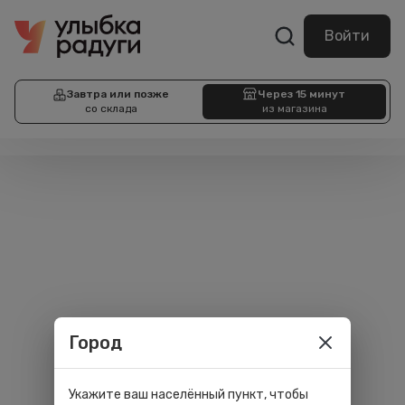
Войти
Завтра или позже
Через 15 минут
со склада
из магазина
Город
Укажите ваш населённый пункт, чтобы