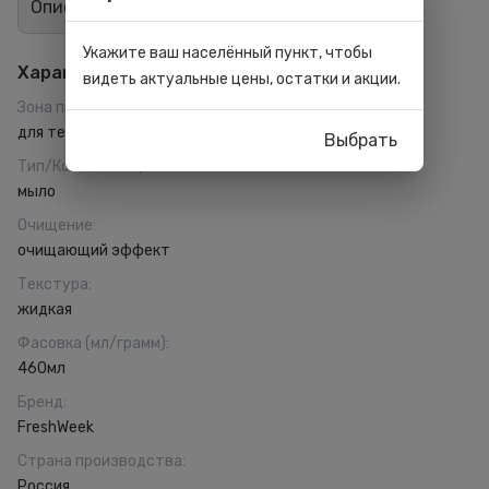
Описание
Отзывы
0
Укажите ваш населённый пункт, чтобы
Характеристики
видеть актуальные цены, остатки и акции.
Зона применения
:
для тела
Выбрать
Тип/Консистенция
:
мыло
Очищение
:
очищающий эффект
Текстура
:
жидкая
Фасовка (мл/грамм)
:
460мл
Бренд
:
FreshWeek
Страна производства
:
Россия