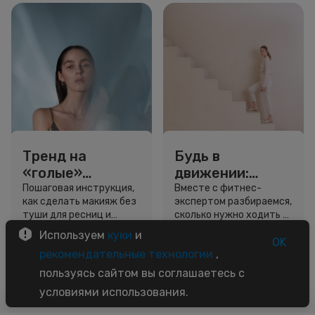
Тренд на
Будь в
«голые»
движении:
ресницы: как
сколько нужно
Пошаговая инструкция,
Вместе с фитнес-
как сделать макияж без
экспертом разбираемся,
выглядеть
шагов для
туши для ресниц и
сколько нужно ходить и
свежо, не
красоты и
звёздный образ для
как легко добавить
Используем
куки
и
используя тушь
здоровья
вдохновения.
движение в жизнь.
OK
3 минуты
5 минут
рекомендательные технологии
,
Советы
Советы
пользуясь сайтом вы соглашаетесь с
условиями использования.