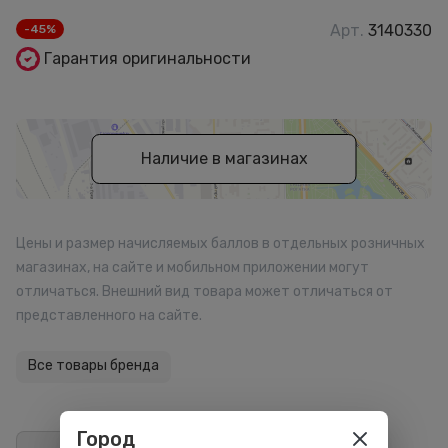
Арт.
3140330
-45%
Гарантия оригинальности
Наличие в магазинах
Цены и размер начисляемых баллов в отдельных розничных
магазинах, на сайте и мобильном приложении могут
отличаться. Внешний вид товара может отличаться от
представленного на сайте.
Все товары бренда
Город