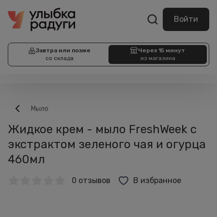
Войти
Завтра или позже
Через 15 минут
со склада
из магазина
Мыло
Жидкое крем - мыло FreshWeek с
экстрактом зеленого чая и огурца
460мл
0 отзывов
В избранное