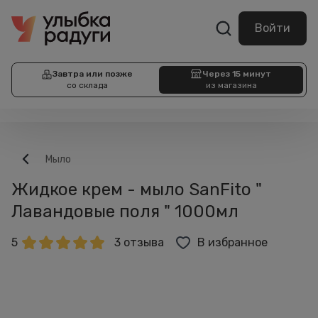
Войти
Завтра или позже
Через 15 минут
со склада
из магазина
Мыло
Жидкое крем - мыло SanFito "
Лавандовые поля " 1000мл
5
3 отзыва
В избранное