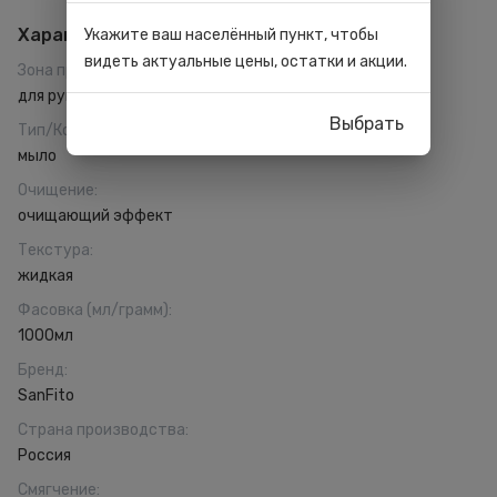
Характеристики
Укажите ваш населённый пункт, чтобы
видеть актуальные цены, остатки и акции.
Зона применения
:
для рук
Выбрать
Тип/Консистенция
:
мыло
Очищение
:
очищающий эффект
Текстура
:
жидкая
Фасовка (мл/грамм)
:
1000мл
Бренд
:
SanFito
Страна производства
:
Россия
Смягчение
: