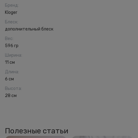
Бренд
:
Kloger
Блеск
:
дополнительный блеск
Вес
:
596 гр
Ширина
:
11 см
Длина
:
6 см
Высота
:
28 см
Полезные статьи