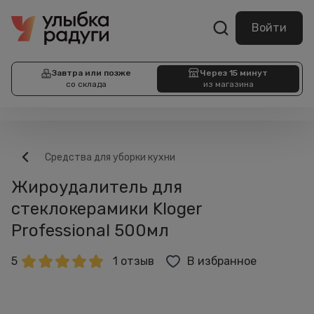
Войти
Завтра или позже
Через 15 минут
со склада
из магазина
Средства для уборки кухни
Жироудалитель для
стеклокерамики Kloger
Professional 500мл
5
1 отзыв
В избранное