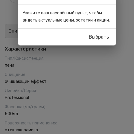
Укажите ваш населённый пункт, чтобы
видеть актуальные цены, остатки и акции.
Описание
Отзывы
1
Выбрать
Характеристики
Тип/Консистенция
:
пена
Очищение
:
очищающий эффект
Линейка/Серия
:
Professional
Фасовка (мл/грамм)
:
500мл
Поверхность применения
:
стеклокерамика