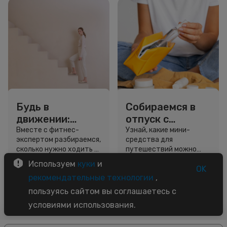
Будь в
Собираемся в
движении:
отпуск с
сколько нужно
Улыбкой: мини-
Вместе с фитнес-
Узнай, какие мини-
экспертом разбираемся,
средства для
шагов для
форматы для
сколько нужно ходить и
путешествий можно
красоты и
путешествий
как легко добавить
взять даже в ручную
Используем
куки
и
здоровья
движение в жизнь.
кладь.
OK
5 минут
4 минуты
рекомендательные технологии
,
Советы
Обзор
пользуясь сайтом вы соглашаетесь с
условиями использования.