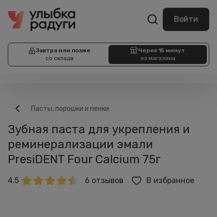
Войти
Завтра или позже
Через 15 минут
со склада
из магазина
Пасты, порошки и пенки
Зубная паста для укрепления и
реминерализации эмали
PresiDENT Four Calcium 75г
4.5
6 отзывов
В избранное