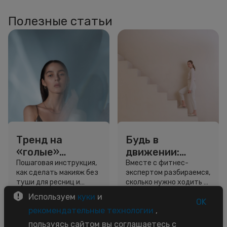
Полезные статьи
Тренд на
Будь в
«голые»
движении:
ресницы: как
сколько нужно
Пошаговая инструкция,
Вместе с фитнес-
как сделать макияж без
экспертом разбираемся,
выглядеть
шагов для
туши для ресниц и
сколько нужно ходить и
свежо, не
красоты и
звёздный образ для
как легко добавить
Используем
куки
и
используя тушь
здоровья
вдохновения.
движение в жизнь.
OK
3 минуты
5 минут
рекомендательные технологии
,
Советы
Советы
пользуясь сайтом вы соглашаетесь с