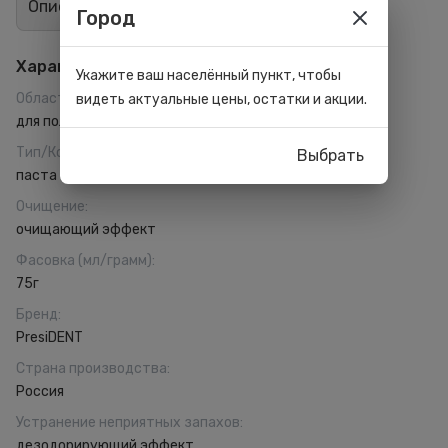
Описание
Отзывы
6
Город
Характеристики
Укажите ваш населённый пункт, чтобы
Область применения
:
видеть актуальные цены, остатки и акции.
для полости рта
Тип/Консистенция
:
Выбрать
паста
Очищение
:
очищающий эффект
Фасовка (мл/грамм)
:
75г
Бренд
:
PresiDENT
Страна производства
:
Россия
Устранение неприятных запахов
:
дезодорирующий эффект