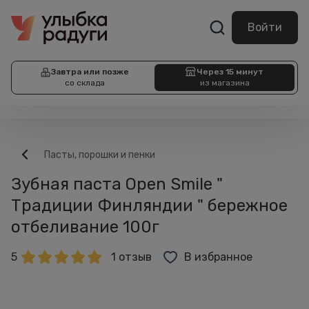
Войти
Завтра или позже
Через 15 минут
со склада
из магазина
Пасты, порошки и пенки
Зубная паста Open Smile "
Традиции Финляндии " бережное
отбеливание 100г
5
1 отзыв
В избранное