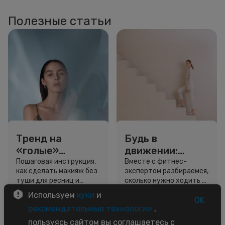
Полезные статьи
Тренд на
Будь в
«голые»
движении:
ресницы: как
сколько нужно
Пошаговая инструкция,
Вместе с фитнес-
как сделать макияж без
экспертом разбираемся,
выглядеть
шагов для
туши для ресниц и
сколько нужно ходить и
свежо, не
красоты и
звёздный образ для
как легко добавить
Используем
куки
и
используя тушь
здоровья
вдохновения.
движение в жизнь.
OK
3 минуты
5 минут
рекомендательные технологии
,
Советы
Советы
пользуясь сайтом вы соглашаетесь с