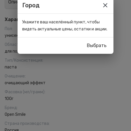
Описание
Отзывы
1
Город
Характеристики
Укажите ваш населённый пункт, чтобы
Пол
:
видеть актуальные цены, остатки и акции.
унисекс
Область применения
:
Выбрать
для полости рта
Тип/Консистенция
:
паста
Очищение
:
очищающий эффект
Фасовка (мл/грамм)
:
100г
Бренд
:
Open Smile
Страна производства
:
Россия