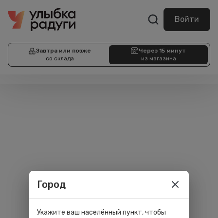
Войти
Завтра или позже
Через 15 минут
со склада
из магазина
Город
Укажите ваш населённый пункт, чтобы