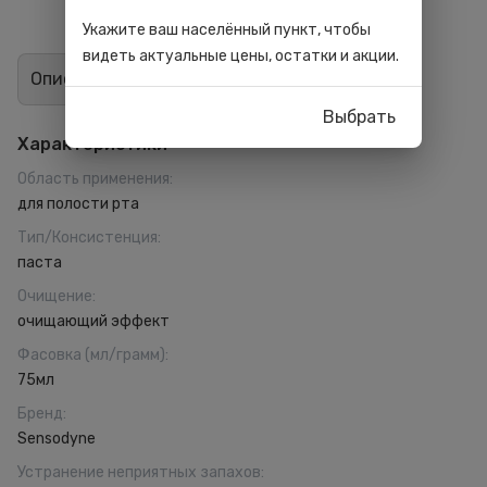
Укажите ваш населённый пункт, чтобы
видеть актуальные цены, остатки и акции.
Описание
Отзывы
1
Выбрать
Характеристики
Область применения
:
для полости рта
Тип/Консистенция
:
паста
Очищение
:
очищающий эффект
Фасовка (мл/грамм)
:
75мл
Бренд
:
Sensodyne
Устранение неприятных запахов
: