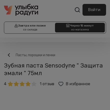
Войти
Завтра или позже
Через 15 минут
со склада
из магазина
Пасты, порошки и пенки
Зубная паста Sensodyne " Защита
эмали " 75мл
4
1 отзыв
В избранное