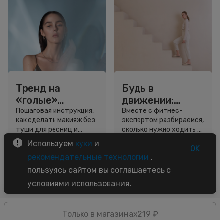
Тренд на
Будь в
«голые»
движении:
ресницы: как
сколько нужно
Пошаговая инструкция,
Вместе с фитнес-
как сделать макияж без
экспертом разбираемся,
выглядеть
шагов для
туши для ресниц и
сколько нужно ходить и
свежо, не
красоты и
звёздный образ для
как легко добавить
Используем
куки
и
используя тушь
здоровья
вдохновения.
движение в жизнь.
OK
3 минуты
5 минут
рекомендательные технологии
,
Советы
Советы
пользуясь сайтом вы соглашаетесь с
условиями использования.
Только в магазинах
219 ₽