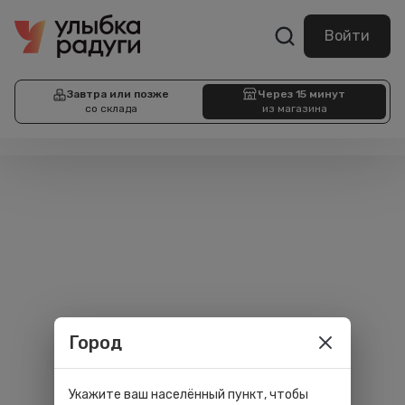
Войти
Завтра или позже
Через 15 минут
со склада
из магазина
Город
Укажите ваш населённый пункт, чтобы