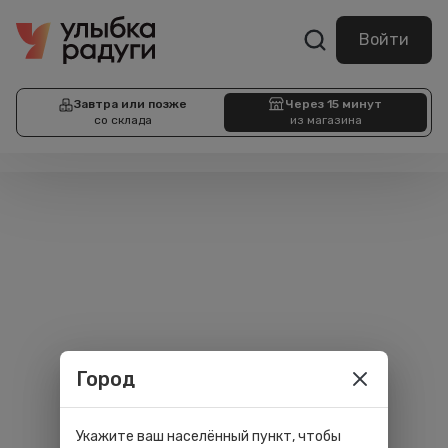
Войти
Завтра или позже
Через 15 минут
со склада
из магазина
Город
Укажите ваш населённый пункт, чтобы