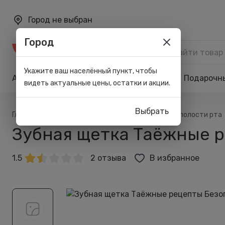
Город не выбран
Город
Каталог
Укажите ваш населённый пункт, чтобы
Акции
Бренды
Карта лояльности
Подарочн
видеть актуальные цены, остатки и акции.
Выбрать
/
/
/
Главная
Каталог
Личная гигиена
Для полости рта
Зубная щетка Таёжные 
1.5
2 отзыва
В избранное