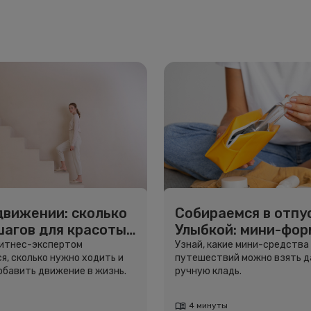
движении: сколько
Собираемся в отпус
шагов для красоты
Улыбкой: мини-фо
вья
для путешествий
фитнес-экспертом
Узнай, какие мини-средства
я, сколько нужно ходить и
путешествий можно взять д
добавить движение в жизнь.
ручную кладь.
4 минуты