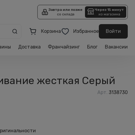
Завтра или позже
Через 15 минут
со склада
из магазина
Корзина
Избранное
Войти
зины
Доставка
Франчайзинг
Блог
Вакансии
ивание жесткая Серый
Арт.
3138730
оригинальности