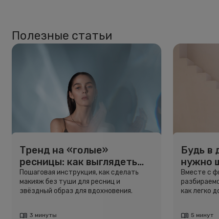
Полезные статьи
Тренд на «голые»
Будь в 
ресницы: как выглядеть
нужно 
свежо, не используя тушь
и здоро
Пошаговая инструкция, как сделать
Вместе с 
макияж без туши для ресниц и
разбираемс
звёздный образ для вдохновения.
как легко 
3 минуты
5 минут