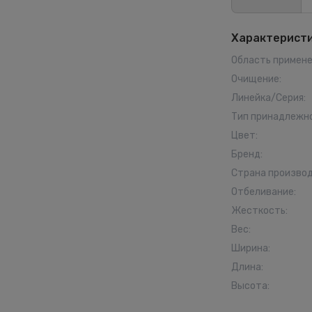
Характерист
Область примен
Очищение
:
Линейка/Серия
:
Тип принадлежн
Цвет
:
Бренд
:
Страна произво
Отбеливание
:
Жесткость
:
Вес
:
Ширина
:
Длина
:
Высота
: