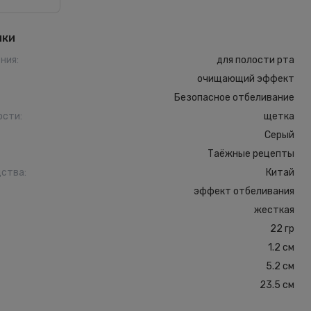
ики
ения
:
для полости рта
очищающий эффект
Безопасное отбеливание
ости
:
щетка
Серый
Таёжные рецепты
дства
:
Китай
эффект отбеливания
жесткая
22 гр
1.2 см
5.2 см
23.5 см