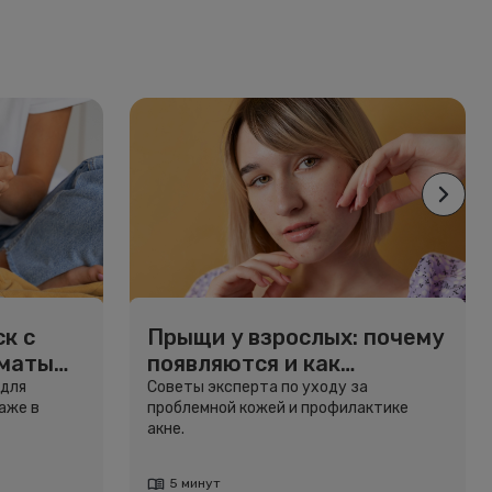
к с
Прыщи у взрослых: почему
рматы
появляются и как
избавиться
 для
Советы эксперта по уходу за
аже в
проблемной кожей и профилактике
акне.
5 минут