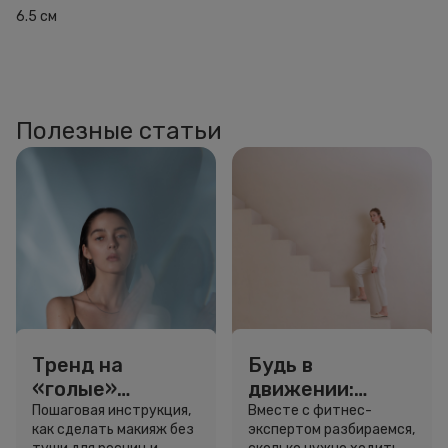
6.5 см
Полезные статьи
Тренд на
Будь в
«голые»
движении:
ресницы: как
сколько нужно
Пошаговая инструкция,
Вместе с фитнес-
как сделать макияж без
экспертом разбираемся,
выглядеть
шагов для