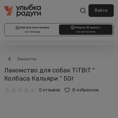
Войти
Завтра или позже
Через 15 минут
со склада
из магазина
Лакомство
Лакомство для собак TiTBiT "
Колбаса Кальяри " 50г
0 отзывов
В избранное