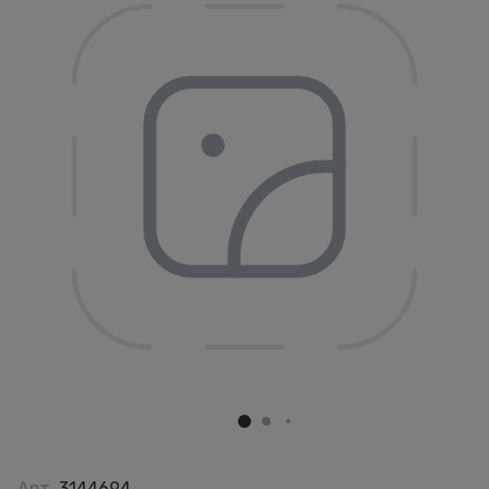
Арт.
3144694