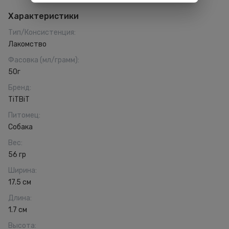
Характеристики
Тип/Консистенция
:
Лакомство
Фасовка (мл/грамм)
:
50г
Бренд
:
TiTBiT
Питомец
:
Собака
Вес
:
56 гр
Ширина
:
17.5 см
Длина
:
1.7 см
Высота
: